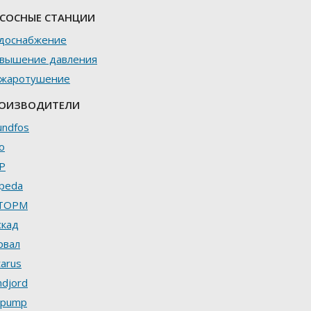
СОСНЫЕ СТАНЦИИ
доснабжение
вышение давления
жаротушение
ОИЗВОДИТЕЛИ
undfos
o
P
lpeda
ТОРМ
скад
рвал
tarus
ndjord
ipump