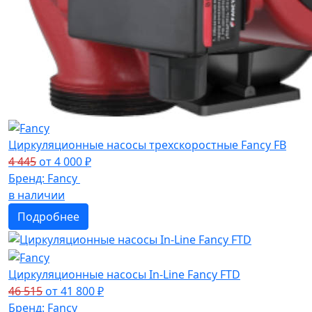
Циркуляционные насосы трехскоростные Fancy FB
4 445
от
4 000
₽
Бренд:
Fancy
в наличии
Подробнее
Циркуляционные насосы In-Line Fancy FTD
46 515
от
41 800
₽
Бренд:
Fancy