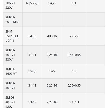
206-VT
68,5-27,5
1-4,25
1,1
220V
2MXH-
203-EMM
2NM
65/250CE
64-50
48-216
22+22
с 2ПЧ
2MXH-
403-VT
31-11
2,25-16
0,55+0,55
220V
1MXH-
24-6,5
5-25
1,5
1602-VT
2MXH-
31-11
2,25-16
0,55+0,55
403-VT
2MXH-
405-VT
53-19
2,25-16
1,1+1,1
220V