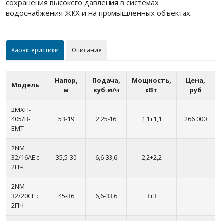
сохранения высокого давления в системах
водоснабжения ЖКХ и на промышленных объектах.
Характеристики
Описание
Напор,
Подача,
Мощность,
Цена,
Модель
м
куб.м/ч
кВт
руб
2MXH-
405/B-
53-19
2,25-16
1,1+1,1
266 000
EMT
2NM
32/16АЕ с
35,5-30
6,6-33,6
2,2+2,2
2ПЧ
2NM
32/20СE с
45-36
6,6-33,6
3+3
2ПЧ