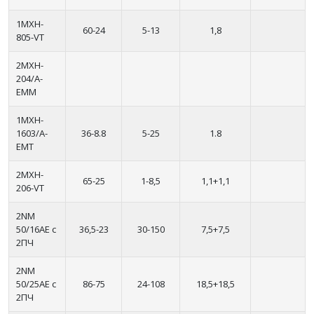
1MXH-
60-24
5-13
1,8
805-VT
2MXH-
204/A-
EMM
1MXH-
1603/A-
36-8.8
5-25
1.8
EMT
2MXH-
65-25
1-8,5
1,1+1,1
206-VT
2NM
50/16AE с
36,5-23
30-150
7,5+7,5
2ПЧ
2NM
50/25AE с
86-75
24-108
18,5+18,5
2ПЧ