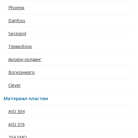
Phoenix
Danfoss
Secespol
Термоблок
Аксион-холдинг
Вогезэнерго
Clever
Материал пластин
AISI 304
AISI 316
254 SMO