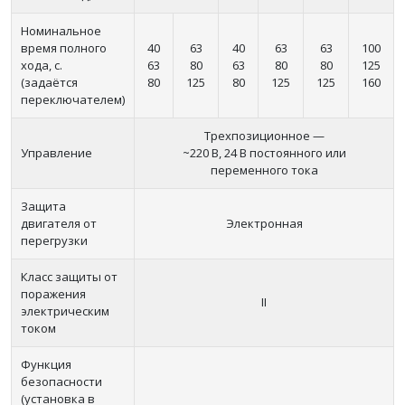
Номинальное
время полного
40
63
40
63
63
100
хода, с.
63
80
63
80
80
125
(задаётся
80
125
80
125
125
160
переключателем)
Трехпозиционное —
Управление
~220 В, 24 В постоянного или
переменного тока
Защита
двигателя от
Электронная
перегрузки
Класс защиты от
поражения
II
электрическим
током
Функция
безопасности
(установка в