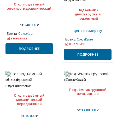
Стол подъёмный
электрогидравлический
Подъемник
двухъярусный
подземный
от
240 000
₽
цена по запросу
Бренд:
СоюзКран
в наличии
Бренд:
СоюзКран
в наличии
ПОДРОБНЕЕ
ПОДРОБНЕЕ
Подъёмник грузовой
ножничный
Стол подъёмный
механический
передвижной
от
1 600 000
₽
от
70 000
₽