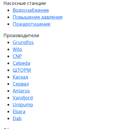
Насосные станции
Водоснабжение
Повышение давления
Пожаротушение
Производители
Grundfos
Wilo
CNP
Calpeda
ШТОРМ
Каскад
Сервал
Antarus
Vandjord
Unipump
Ebara
Dab