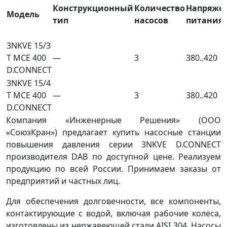
Конструкционный
Количество
Напряже
Модель
тип
насосов
питания,
3NKVE 15/3
T MCE 400
—
3
380..420
D.CONNECT
3NKVE 15/4
T MCE 400
—
3
380..420
D.CONNECT
Компания «Инженерные Решения» (ООО
«СоюзКран») предлагает купить насосные станции
повышения давления серии 3NKVE D.CONNECT
производителя DAB по доступной цене. Реализуем
продукцию по всей России. Принимаем заказы от
предприятий и частных лиц.
Для обеспечения долговечности, все компоненты,
контактирующие с водой, включая рабочие колеса,
изготовлены из нержавеющей стали AISI 304. Насосы