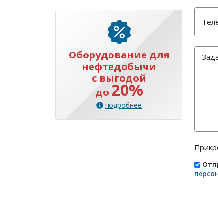
Оборудование для
нефтедобычи
с выгодой
20%
до
подробнее
Прикр
Отп
персо