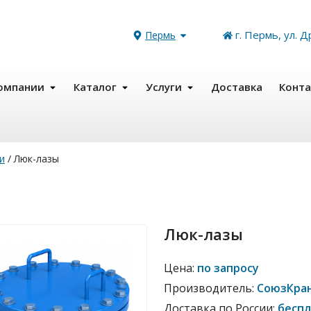
г. Пермь, ул. Д
Пермь
омпании
Каталог
Услуги
Доставка
Конт
и
/
Люк-лазы
Люк-лазы
Цена:
по запросу
Производитель:
СоюзКра
Доставка по России:
бесп