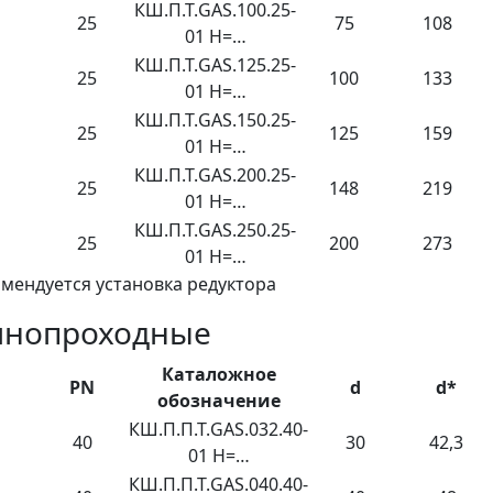
КШ.П.Т.GAS.100.25-
25
75
108
01 H=…
КШ.П.Т.GAS.125.25-
25
100
133
01 H=…
КШ.П.Т.GAS.150.25-
25
125
159
01 H=…
КШ.П.Т.GAS.200.25-
25
148
219
01 H=…
КШ.П.Т.GAS.250.25-
25
200
273
01 H=…
омендуется установка редуктора
лнопроходные
Каталожное
PN
d
d*
обозначение
КШ.П.П.Т.GAS.032.40-
40
30
42,3
01 H=…
КШ.П.П.Т.GAS.040.40-