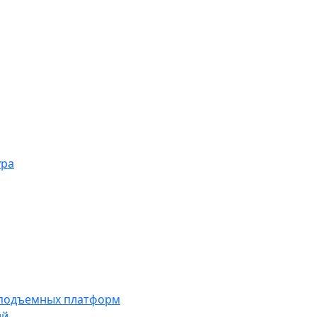
ура
 подъемных платформ
ий