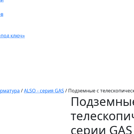
ов
«под ключ»
арматура
/
ALSO - серия GAS
/
Подземные с телескопичес
Подземные
телескопи
серии GAS