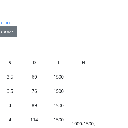
атно
ором?
S
D
L
H
3.5
60
1500
3.5
76
1500
4
89
1500
4
114
1500
1000-1500,