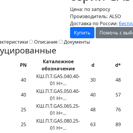
Цена:
по запросу
Производитель:
ALSO
Доставка по России:
беспл
Купить
Помочь с выб
актеристики
Описание
Документы
дуцированные
Каталожное
PN
d
d*
обозначение
КШ.П.Т.GAS.040.40-
40
30
48
01 H=…
КШ.П.Т.GAS.050.40-
40
40
57
01 H=…
КШ.П.Т.GAS.065.25-
25
48
76
01 H=…
КШ.П.Т.GAS.080.25-
25
63
89
01 H=…