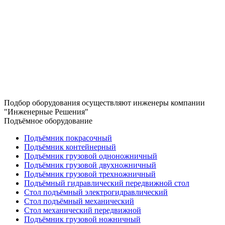
Подбор оборудования осуществляют инженеры компании
"Инженерные Решения"
Подъёмное оборудование
Подъёмник покрасочный
Подъёмник контейнерный
Подъёмник грузовой одноножничный
Подъёмник грузовой двухножничный
Подъёмник грузовой трехножничный
Подъёмный гидравлический передвижной стол
Стол подъёмный электрогидравлический
Стол подъёмный механический
Стол механический передвижной
Подъёмник грузовой ножничный