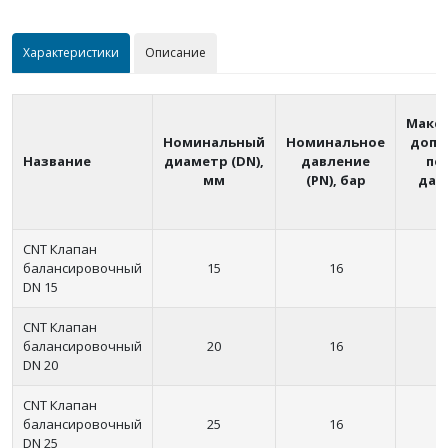
Характеристики
Описание
Макс
Номинальный
Номинальное
допу
Название
диаметр (DN),
давление
пе
мм
(PN), бар
дав
CNT Клапан
балансировочный
15
16
DN 15
CNT Клапан
балансировочный
20
16
DN 20
CNT Клапан
балансировочный
25
16
DN 25