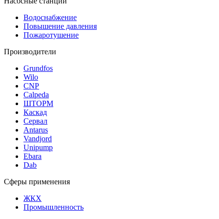
Насосные станции
Водоснабжение
Повышение давления
Пожаротушение
Производители
Grundfos
Wilo
CNP
Calpeda
ШТОРМ
Каскад
Сервал
Antarus
Vandjord
Unipump
Ebara
Dab
Сферы применения
ЖКХ
Промышленность