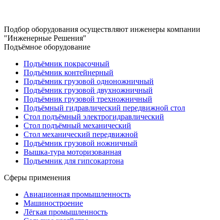
Подбор оборудования осуществляют инженеры компании
"Инженерные Решения"
Подъёмное оборудование
Подъёмник покрасочный
Подъёмник контейнерный
Подъёмник грузовой одноножничный
Подъёмник грузовой двухножничный
Подъёмник грузовой трехножничный
Подъёмный гидравлический передвижной стол
Стол подъёмный электрогидравлический
Стол подъёмный механический
Стол механический передвижной
Подъёмник грузовой ножничный
Вышка-тура моторизованная
Подъемник для гипсокартона
Сферы применения
Авиационная промышленность
Машиностроение
Лёгкая промышленность