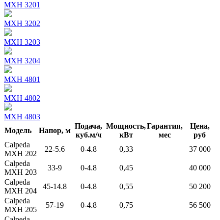
MXH 3201
MXH 3202
MXH 3203
MXH 3204
MXH 4801
MXH 4802
MXH 4803
Подача,
Мощность,
Гарантия,
Цена,
Модель
Напор, м
куб.м/ч
кВт
мес
руб
Calpeda
22-5.6
0-4.8
0,33
37 000
MXH 202
Calpeda
33-9
0-4.8
0,45
40 000
MXH 203
Calpeda
45-14.8
0-4.8
0,55
50 200
MXH 204
Calpeda
57-19
0-4.8
0,75
56 500
MXH 205
Calpeda