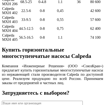
68.5-25
0-4.8
1.1
36
80 600
MXH 206
Calpeda
22.5-6
0-8
0,45
42 600
MXH 402
Calpeda
33-9.5
0-8
0,55
57 600
MXH 403
Calpeda
44.5-12.5
0-8
0,75
62 400
MXH 404
Calpeda
56.5-16.5
0-8
1.1
74 100
MXH 405
Купить горизонтальные
многоступенчатые насосы Calpeda
Компания «Инженерные Решения» (ООО «СоюзКран»)
предлагает купить горизонтальные многоступенчатые насосы
из нержавеющей стали производителя Calpeda по доступной
цене. Реализуем продукцию по всей России. Принимаем
заказы от предприятий и частных лиц.
Затрудняетесь с выбором?