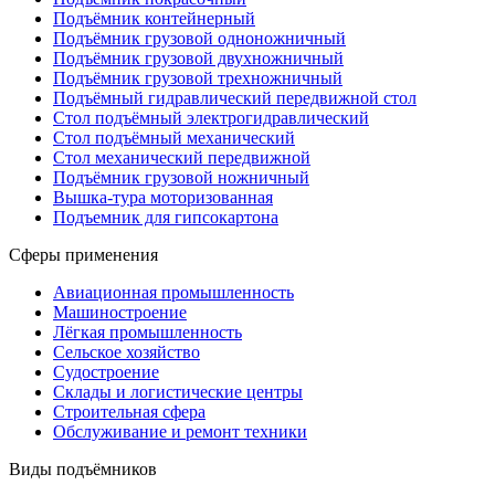
Подъёмник контейнерный
Подъёмник грузовой одноножничный
Подъёмник грузовой двухножничный
Подъёмник грузовой трехножничный
Подъёмный гидравлический передвижной стол
Стол подъёмный электрогидравлический
Стол подъёмный механический
Стол механический передвижной
Подъёмник грузовой ножничный
Вышка-тура моторизованная
Подъемник для гипсокартона
Сферы применения
Авиационная промышленность
Машиностроение
Лёгкая промышленность
Сельское хозяйство
Судостроение
Склады и логистические центры
Строительная сфера
Обслуживание и ремонт техники
Виды подъёмников