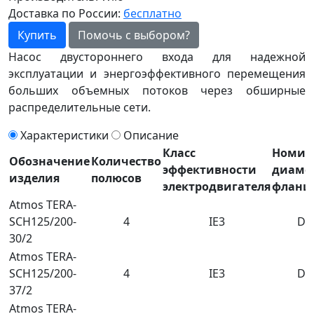
Доставка по России:
бесплатно
Купить
Помочь с выбором?
Насос двустороннего входа для надежной
эксплуатации и энергоэффективного перемещения
больших объемных потоков через обширные
распределительные сети.
Характеристики
Описание
Класс
Номин
Обозначение
Количество
эффективности
диаме
изделия
полюсов
электродвигателя
фланц
Atmos TERA-
SCH125/200-
4
IE3
DN
30/2
Atmos TERA-
SCH125/200-
4
IE3
DN
37/2
Atmos TERA-