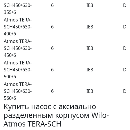
SCH450/630-
6
IE3
DN
355/6
Atmos TERA-
SCH450/630-
6
IE3
DN
400/6
Atmos TERA-
SCH450/630-
6
IE3
DN
450/6
Atmos TERA-
SCH450/630-
6
IE3
DN
500/6
Atmos TERA-
SCH450/630-
6
IE3
DN
560/6
Купить насос с аксиально
разделенным корпусом Wilo-
Atmos TERA-SCH