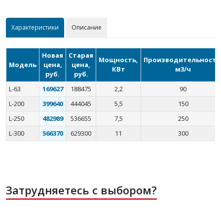
Характеристики
Описание
Новая
Старая
Мощность,
Производительность
Модель
цена,
цена,
КВт
м3/ч
руб.
руб.
L-63
169627
188475
2,2
90
L-200
399640
444045
5,5
150
L-250
482989
536655
7,5
250
L-300
566370
629300
11
300
Затрудняетесь с выбором?