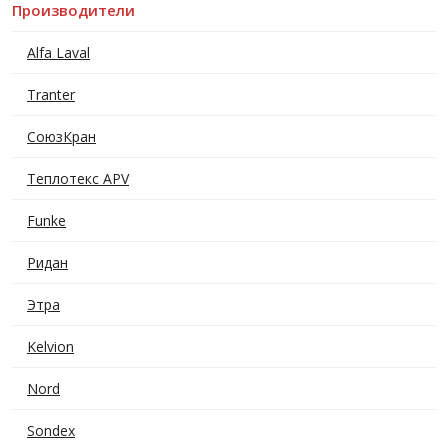
Производители
Alfa Laval
Tranter
СоюзКран
Теплотекс APV
Funke
Ридан
Этра
Kelvion
Nord
Sondex