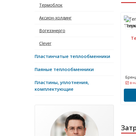
Термоблок
Аксион-холдинг
Вогезэнерго
Т
Clever
Пластинчатые теплообменники
Паяные теплообменники
Бренд
Пластины, уплотнения,
в н
комплектующие
Зат