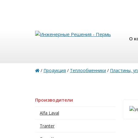
О к
/
Продукция
/
Теплообменники
/
Пластины, у
Производители
Alfa Laval
Tranter