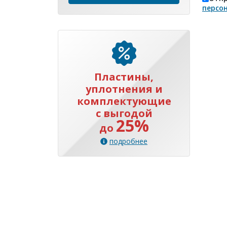
персо
Пластины,
уплотнения и
комплектующие
с выгодой
25%
до
подробнее