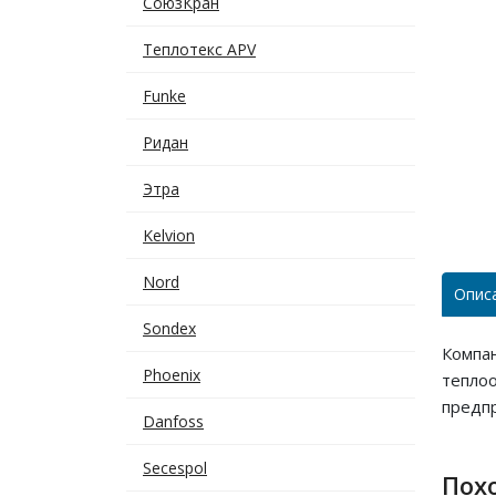
СоюзКран
Теплотекс APV
Funke
Ридан
Этра
Kelvion
Nord
Опис
Sondex
Компа
Phoenix
тепло
предпр
Danfoss
Secespol
Пох