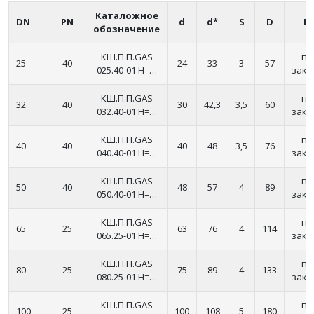
Каталожное
DN
PN
d
d*
S
D
H
обозначение
КШ.П.П.GAS
по
25
40
24
33
3
57
025.40-01 H=…
зака
КШ.П.П.GAS
по
32
40
30
42,3
3,5
60
032.40-01 H=…
зака
КШ.П.П.GAS
по
40
40
40
48
3,5
76
040.40-01 H=…
зака
КШ.П.П.GAS
по
50
40
48
57
4
89
050.40-01 H=…
зака
КШ.П.П.GAS
по
65
25
63
76
4
114
065.25-01 H=…
зака
КШ.П.П.GAS
по
80
25
75
89
4
133
080.25-01 H=…
зака
КШ.П.П.GAS
по
100
25
100
108
5
180