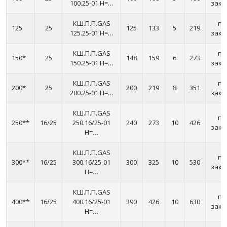
100.25-01 H=…
зака
КШ.П.П.GAS
по
125
25
125
133
5
219
125.25-01 H=…
зака
КШ.П.П.GAS
по
150*
25
148
159
6
273
150.25-01 H=…
зака
КШ.П.П.GAS
по
200*
25
200
219
8
351
200.25-01 H=…
зака
КШ.П.П.GAS
по
250**
16/25
250.16/25-01
240
273
10
426
зака
H=…
КШ.П.П.GAS
по
300**
16/25
300.16/25-01
300
325
10
530
зака
H=…
КШ.П.П.GAS
по
400**
16/25
400.16/25-01
390
426
10
630
зака
H=…