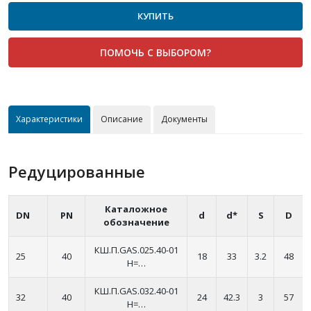
КУПИТЬ
ПОМОЧЬ С ВЫБОРОМ?
Характеристики
Описание
Документы
Редуцированные
Каталожное
DN
PN
d
d*
S
D
обозначение
КШ.П.GAS.025.40-01
25
40
18
33
3.2
48
H=…
КШ.П.GAS.032.40-01
32
40
24
42.3
3
57
H=…