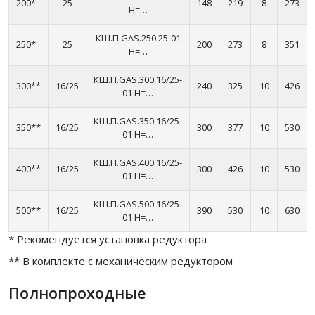
200*
25
148
219
8
273
H=…
КШ.П.GAS.250.25-01
250*
25
200
273
8
351
H=…
КШ.П.GAS.300.16/25-
300**
16/25
240
325
10
426
01 H=…
КШ.П.GAS.350.16/25-
350**
16/25
300
377
10
530
01 H=…
КШ.П.GAS.400.16/25-
400**
16/25
300
426
10
530
01 H=…
КШ.П.GAS.500.16/25-
500**
16/25
390
530
10
630
01 H=…
* Рекомендуется установка редуктора
** В комплекте с механическим редуктором
Полнопроходные