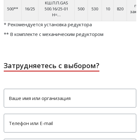
КШ.П.П.GAS
по
500**
16/25
500.16/25-01
500
530
10
820
зака
H=…
* Рекомендуется установка редуктора
** В комплекте с механическим редуктором
Затрудняетесь с выбором?