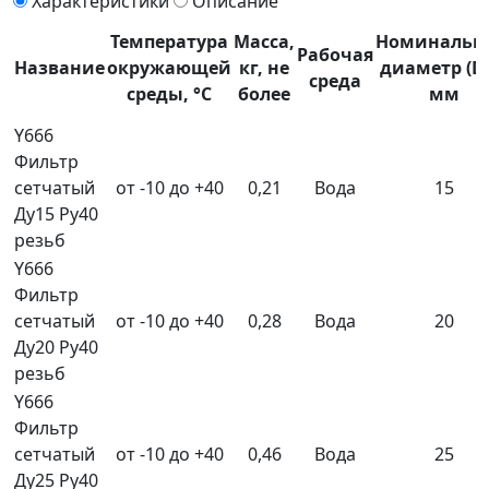
Характеристики
Описание
Температура
Масса,
Номинальн
Рабочая
Название
окружающей
кг, не
диаметр (D
среда
среды, °С
более
мм
Y666
Фильтр
сетчатый
от -10 до +40
0,21
Вода
15
Ду15 Ру40
резьб
Y666
Фильтр
сетчатый
от -10 до +40
0,28
Вода
20
Ду20 Ру40
резьб
Y666
Фильтр
сетчатый
от -10 до +40
0,46
Вода
25
Ду25 Ру40