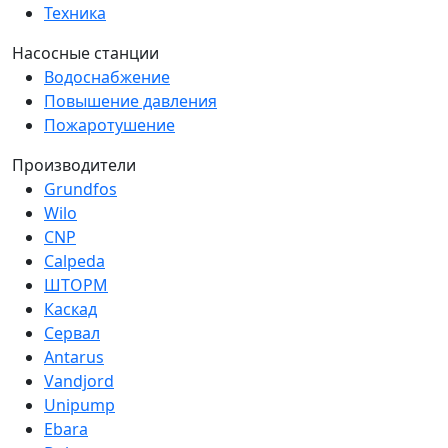
Техника
Насосные станции
Водоснабжение
Повышение давления
Пожаротушение
Производители
Grundfos
Wilo
CNP
Calpeda
ШТОРМ
Каскад
Сервал
Antarus
Vandjord
Unipump
Ebara