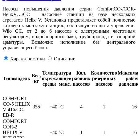
Насосы повышения давления серии ComfortCO-/COR-
HelixV…/CC – насосные станции на базе нескольких
агрегатов Helix V. Установка представляет собой полностью
готовую к монтажу станцию, состоящую из щита управления
Wilo CC, от 2 до 6 насосов с электронным частотным
регулятором, водонапорного бака, трубопровода и запорной
арматуры. Возможно исполнение без центрального
управляющего блока.
Характеристики
Описание
Температура
Кол.
Количество
Максима
Вес‚
Типомодель
окружающей
рабочих
резервных
рабоч
кг
среды‚ макс.
насосов
насосов
давление
СOMFORT
CO-5 HELIX
355
+40 °C
4
1
16
V 416/CC-
EB-R
СOMFORT
COR-2
HELIX V
+40 °C
1
1
16
5202/2/CC-