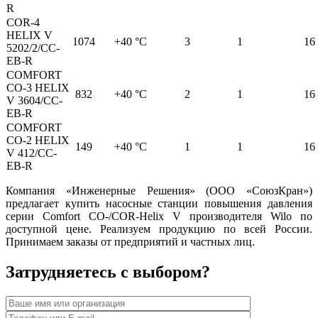
R
COR-4
HELIX V
1074
+40 °C
3
1
16
5202/2/CC-
EB-R
СOMFORT
CO-3 HELIX
832
+40 °C
2
1
16
V 3604/CC-
EB-R
СOMFORT
CO-2 HELIX
149
+40 °C
1
1
16
V 412/CC-
EB-R
Компания «Инженерные Решения» (ООО «СоюзКран»)
предлагает купить насосные станции повышения давления
серии Comfort CO-/COR-Helix V производителя Wilo по
доступной цене. Реализуем продукцию по всей России.
Принимаем заказы от предприятий и частных лиц.
Затрудняетесь с выбором?