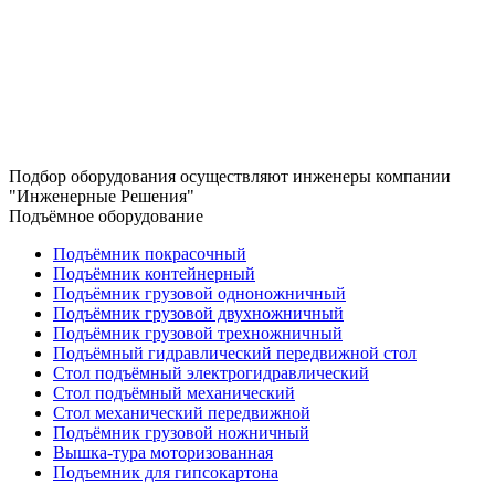
Подбор оборудования осуществляют инженеры компании
"Инженерные Решения"
Подъёмное оборудование
Подъёмник покрасочный
Подъёмник контейнерный
Подъёмник грузовой одноножничный
Подъёмник грузовой двухножничный
Подъёмник грузовой трехножничный
Подъёмный гидравлический передвижной стол
Стол подъёмный электрогидравлический
Стол подъёмный механический
Стол механический передвижной
Подъёмник грузовой ножничный
Вышка-тура моторизованная
Подъемник для гипсокартона