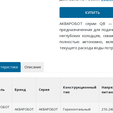
КУПИТЬ
АКВАРОБОТ серии QB — э
предназначенная для подачи
неглубоких колодцев, сква
полностью автономно, вкл
текущего расхода воды пот
ктеристики
Описание
Конструкционный
Напря
ль
Бренд
Серия
тип
питан
РОБОТ
АКВАРОБОТ
АКВАРОБОТ
Горизонтальный
210..24