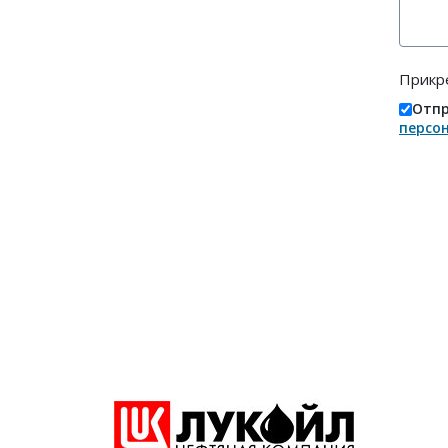
Прикр
Отпр
персо