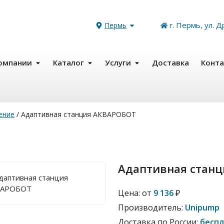
г. Пермь, ул. Д
Пермь
омпании
Каталог
Услуги
Доставка
Конт
ение
/
Адаптивная станция АКВАРОБОТ
Адаптивная стан
Цена:
от
9 136
₽
Производитель:
Unipump
Доставка по России:
бесп