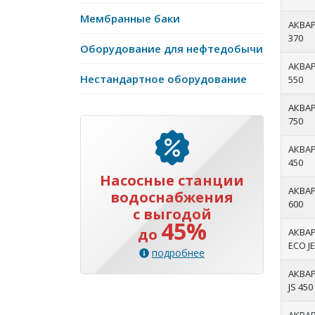
Мембранные баки
АКВА
370
Оборудование для нефтедобычи
АКВА
Нестандартное оборудование
550
АКВА
750
АКВА
450
Насосные станции
АКВА
водоснабжения
600
с выгодой
45%
до
АКВА
ECO JE
подробнее
АКВА
JS 450