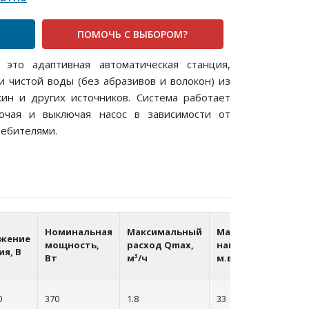
ПОМОЧЬ С ВЫБОРОМ?
то адаптивная автоматическая станция,
 чистой воды (без абразивов и волокон) из
жин и других источников. Система работает
ючая и выключая насос в зависимости от
ребителями.
Номинальная
Максимальный
Максимальный
жение
мощность,
расход Qmax,
напор,
ия, В
Вт
м³/ч
м.вод.ст.
0
370
1.8
33