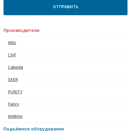
Производители
Wilo
CNP
Calpeda
SAER
PURITY
Fancy
Wellmix
Подъёмное оборудование