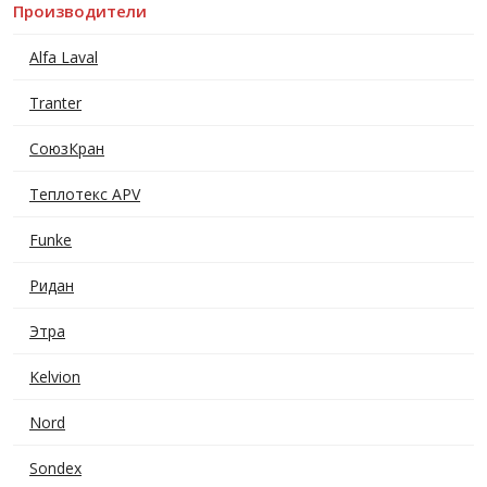
Производители
Alfa Laval
Tranter
СоюзКран
Теплотекс APV
Funke
Ридан
Этра
Kelvion
Nord
Sondex