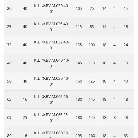
КШ.Ф.BV.М.020.40-
20
40
105
75
14
4
15
1
01
КШ.Ф.BV.М.025.40-
25
40
115
85
14
4
18
1
01
КШ.Ф.BV.М.032.40-
32
40
135
100
18
4
24
1
01
КШ.Ф.BV.М.040.40-
40
40
145
110
18
4
30
2
01
КШ.Ф.BV.М.050.40-
50
40
160
125
18
4
40
2
01
КШ.Ф.BV.М.065.16-
65
16
180
145
18
4
48
2
01
КШ.Ф.BV.М.065.25-
65
25
180
145
18
8
48
2
01
КШ.Ф.BV.М.080.16-
80
16
195
160
18
4
63
2