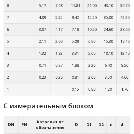
8
5.17
7.08
11.81
21.00
43.10
56.70
7
4.09
5.55
9.42
15.50
35.00
42.20
6
3.07
4.17
7.18
10.20
24.60
28.60
5
2.11
2.90
5.09
6.90
15.30
19.40
4
1.32
1.83
3.31
5.00
10.10
13.40
3
0.71
0.97
1.88
3.30
6.40
8.50
2
0.23
0.36
0.81
2.00
3.50
4.60
1
0.15
0.80
1.20
1.70
С измерительным блоком
Каталожное
DN
PN
D
D1
D2
n
d
обозначение