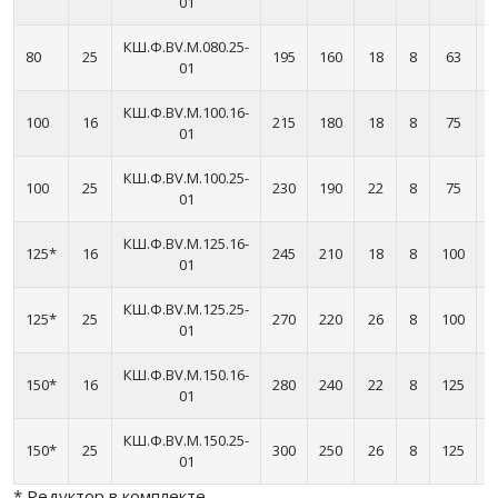
01
КШ.Ф.BV.М.080.25-
80
25
195
160
18
8
63
2
01
КШ.Ф.BV.М.100.16-
100
16
215
180
18
8
75
2
01
КШ.Ф.BV.М.100.25-
100
25
230
190
22
8
75
2
01
КШ.Ф.BV.М.125.16-
125*
16
245
210
18
8
100
5
01
КШ.Ф.BV.М.125.25-
125*
25
270
220
26
8
100
5
01
КШ.Ф.BV.М.150.16-
150*
16
280
240
22
8
125
5
01
КШ.Ф.BV.М.150.25-
150*
25
300
250
26
8
125
5
01
* Редуктор в комплекте