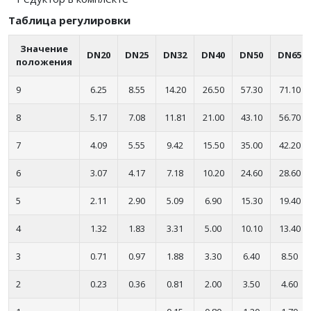
Таблица регулировки
Значение
DN20
DN25
DN32
DN40
DN50
DN65
положения
9
6.25
8.55
14.20
26.50
57.30
71.10
8
5.17
7.08
11.81
21.00
43.10
56.70
7
4.09
5.55
9.42
15.50
35.00
42.20
6
3.07
4.17
7.18
10.20
24.60
28.60
5
2.11
2.90
5.09
6.90
15.30
19.40
4
1.32
1.83
3.31
5.00
10.10
13.40
3
0.71
0.97
1.88
3.30
6.40
8.50
2
0.23
0.36
0.81
2.00
3.50
4.60