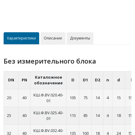
Характеристики
Описание
Документы
Без измерительного блока
Каталожное
DN
PN
D
D1
D2
n
d
l
обозначение
КШ.Ф.BV.020.40-
20
40
105
75
14
4
15
150
01
КШ.Ф.BV.025.40-
25
40
115
85
14
4
18
150
01
КШ.Ф.BV.032.40-
32
40
135
100
18
4
24
150