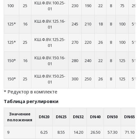
КШ.Ф.BV.100.25-
100
25
230
190
22
8
75
295
01
КШ.Ф.BV.125.16-
125*
16
245
210
18
8
100
514
01
КШ.Ф.BV.125.25-
125*
25
270
220
26
8
100
514
01
КШ.Ф.BV.150.16-
150*
16
280
240
22
8
125
514
01
КШ.Ф.BV.150.25-
150*
25
300
250
26
8
125
514
01
* Редуктор в комплекте
Таблица регулировки
Значение
DN20
DN25
DN32
DN40
DN50
DN65
положения
9
6.25
8.55
14.20
26.50
57.30
71.10