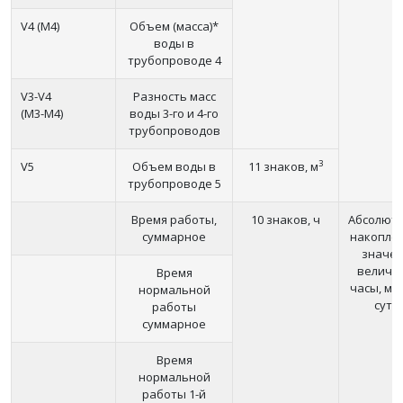
V4 (M4)
Объем (масса)*
воды в
трубопроводе 4
V3-V4
Разность масс
(M3-M4)
воды 3-го и 4-го
трубопроводов
3
V5
Объем воды в
11 знаков, м
трубопроводе 5
Время работы,
10 знаков, ч
Абсолют
суммарное
накопле
значе
величин
Время
часы, ме
нормальной
сутк
работы
суммарное
Время
нормальной
работы 1-й