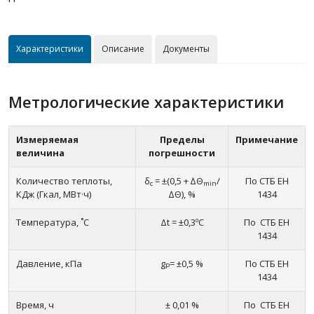
Характеристики
Описание
Документы
Метрологические характеристики
Измеряемая
Пределы
Примечание
величина
погрешности
Количество теплоты,
δ
= ±(0,5 + ∆Θ
/
По СТБ ЕН
с
min
КДж (Гкал, МВт·ч)
∆Θ), %
1434
Температура, ˚С
Δt = ±0,3ºС
По СТБ ЕН
1434
Давление, кПа
g
= ±0,5 %
По СТБ ЕН
P
1434
Время, ч
± 0,01 %
По СТБ ЕН