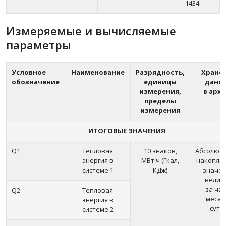
1434
Измеряемые и вычисляемые
параметры
Условное
Наименование
Разрядность,
Хране
обозначение
единицы
данн
измерения,
в арх
пределы
измерения
ИТОГОВЫЕ ЗНАЧЕНИЯ
Q1
Тепловая
10 знаков,
Абсолют
энергия в
МВт·ч (Гкал,
накопле
системе 1
КДж)
значе
велич
за час
Q2
Тепловая
месяц
энергия в
сутк
системе 2