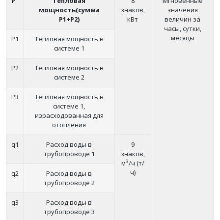
P
Тепловая
8
Мгновенные
мощность(сумма
знаков,
значения
Р1+Р2)
кВт
величин за
часы, сутки,
месяцы
P1
Тепловая мощность в
системе 1
P2
Тепловая мощность в
системе 2
P3
Тепловая мощность в
системе 1,
израсходованная для
отопления
q1
Расход воды в
9
трубопроводе 1
знаков,
3
м
/ч (т/
ч)
q2
Расход воды в
трубопроводе 2
q3
Расход воды в
трубопроводе 3