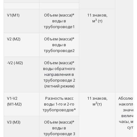
V1(M1)
Объем (масса)*
11 знаков,
3
воды в
м
(т)
трубопроводе1
V2 (M2)
Объем (масса)*
воды в
трубопроводе2
-V2 (-M2)
Объем (масса)*
воды обратного
на­правления в
трубопроводе 2
(летний режим)
V1-V2
Разность масс
11 знаков,
Абсолют
3
(M1-M2)
воды 1-го и 2-го
м
(т)
накопле
трубопроводов*
значе
величин
часы, ме
V3 (M3)
Объем (масса)*
сутк
воды в
трубопроводе 3