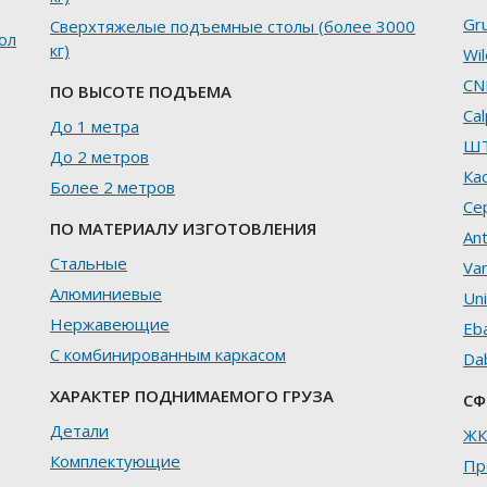
Gr
Сверхтяжелые подъемные столы (более 3000
ол
кг)
Wil
CN
ПО ВЫСОТЕ ПОДЪЕМА
Ca
До 1 метра
Ш
До 2 метров
Ка
Более 2 метров
Се
ПО МАТЕРИАЛУ ИЗГОТОВЛЕНИЯ
An
Стальные
Va
Алюминиевые
Un
Нержавеющие
Eb
С комбинированным каркасом
Da
ХАРАКТЕР ПОДНИМАЕМОГО ГРУЗА
СФ
Детали
ЖК
Комплектующие
Пр