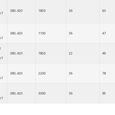
380..420
1850
36
63
 T
380..420
1100
36
47
 T
X
380..420
1850
22
46
 T
380..420
2200
36
78
 T
380..420
3000
36
95
 T