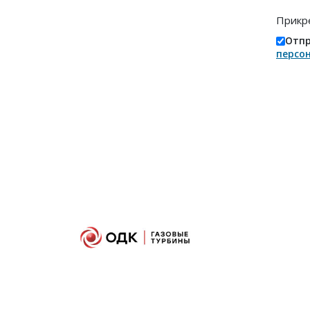
Прикр
Отпр
персо