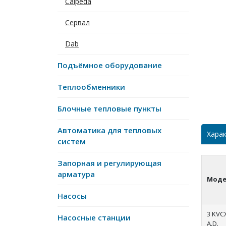
Calpeda
Сервал
Dab
Подъёмное оборудование
Теплообменники
Блочные тепловые пункты
Автоматика для тепловых
Хара
систем
Запорная и регулирующая
арматура
Моде
Насосы
3 KVC
Насосные станции
A.D.