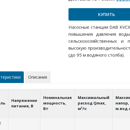
КУПИТЬ
Насосные станции DAB KVCX
повышения давления воды 
сельскохозяйственных и 
высокую производительность
(до 95 м водяного столба).
ктеристики
Описание
Номинальная
Максимальный
Макси
Напряжение
ль
мощность,
расход Qmax,
напор,
питания, В
Вт
м³/ч
м.вод.
X