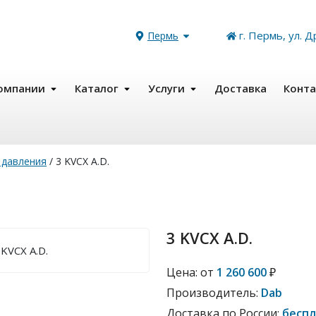
г. Пермь, ул. Д
Пермь
омпании
Каталог
Услуги
Доставка
Конт
 давления
/
3 KVCX A.D.
3 KVCX A.D.
Цена:
от
1 260 600
₽
Производитель:
Dab
Доставка по России:
бесп