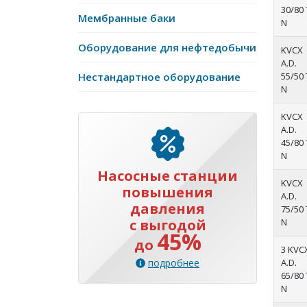
30/80 
Мембранные баки
N
Оборудование для нефтедобычи
KVCX
A.D.
Нестандартное оборудование
55/50 
N
KVCX
A.D.
45/80 
N
Насосные станции
KVCX
повышения
A.D.
давления
75/50 
с выгодой
N
45%
до
3 KVC
подробнее
A.D.
65/80 
N