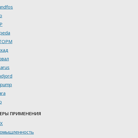
undfos
o
P
lpeda
ТОРМ
скад
рвал
tarus
ndjord
ipump
ara
b
ЕРЫ ПРИМЕНЕНИЯ
Х
омышленность