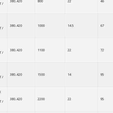
380..420
800
22
46
T /
380..420
1000
14.5
67
T /
380..420
1100
22
72
T /
380..420
1500
14
95
T /
X
380..420
2200
22
95
T /