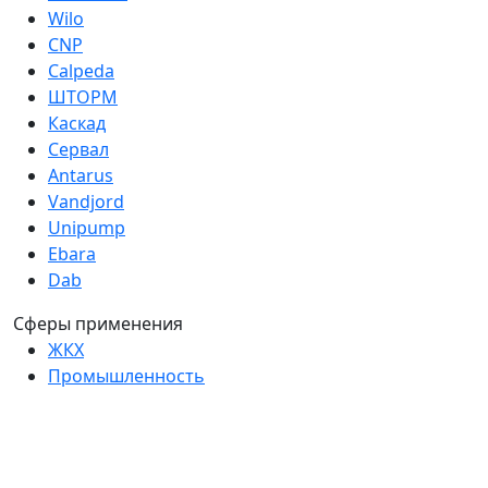
Wilo
CNP
Calpeda
ШТОРМ
Каскад
Сервал
Antarus
Vandjord
Unipump
Ebara
Dab
Сферы применения
ЖКХ
Промышленность