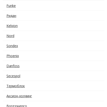
Funke
Ридан
Kelvion
Nord
Sondex
Phoenix
Danfoss
Secespol
Термоблок
Аксион-холдинг
Вогезэнерго